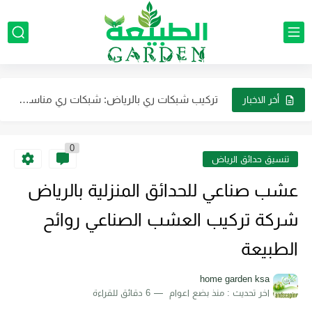
تنسيق الجلسات الخارجية في الرياض: اتجاهات وتصميمات جديدة لمنزلك
تصميم مظلات حدائق خارجية للمنازل تصميم أشكال مظلات حدائق بالرياض
تركيب شبكات ري بالرياض: شبكات ري مناسبة لحدائق المنازل بالرياض
مظلات حدائق رخيصة في الرياض تركيب مظلات حدائق حديدية: الحلول...
أخر الاخبار
تركيب جهاز رذاذ وضباب مهندسون محترفين لضمان التركيب بشكل احترافي
0
تركيب مظلات أسطح المنازل بالرياض: إبداع وتنوع يضفيان لمسة فريدة...
تنسيق حدائق الرياض
نحن أفضل شركة لتوريد العشب الصناعي الجداري في الرياض بأقل...
عشب صناعي للحدائق المنزلية بالرياض
شركة تنسيق حدائق بالرياض شركة رائدة في مجالها وتتميز بالاحترافية...
شركة تركيب العشب الصناعي روائح
تركيب مظلات خارجية بالرياض: خيارات متنوعة تناسب كافة الأذواق
الطبيعة
تصميم حديقة مثالية في منزلك بالرياض تنسيق النباتات والزهور في...
home garden ksa
اخر تحديث :
منذ بضع اعوام
6 دقائق للقراءة