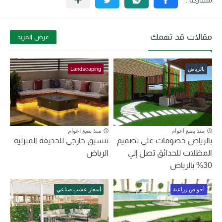
مقالات قد تهمك
عرض المزيد
بالرياض
Landscaping
منذ بضع اعوام
منذ بضع اعوام
بالرياض خصومات علي تصميم
تنسيق خارجي للحديقة المنزلية
المظلات للحدائق تصل إلي
الرياض
30% بالرياض
أحواض زراعية
أسعار عشب صناعي