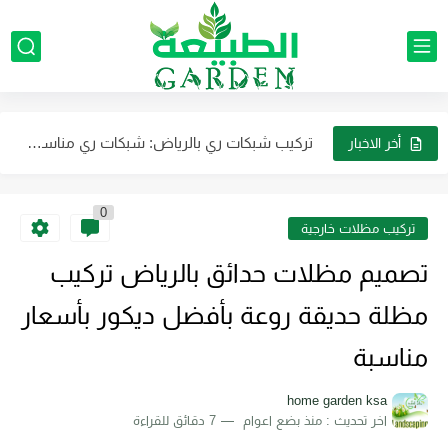
تنسيق الجلسات الخارجية في الرياض: اتجاهات وتصميمات جديدة لمنزلك
تصميم مظلات حدائق خارجية للمنازل تصميم أشكال مظلات حدائق بالرياض
تركيب شبكات ري بالرياض: شبكات ري مناسبة لحدائق المنازل بالرياض
مظلات حدائق رخيصة في الرياض تركيب مظلات حدائق حديدية: الحلول...
أخر الاخبار
تركيب جهاز رذاذ وضباب مهندسون محترفين لضمان التركيب بشكل احترافي
0
تركيب مظلات أسطح المنازل بالرياض: إبداع وتنوع يضفيان لمسة فريدة...
تركيب مظلات خارجية
نحن أفضل شركة لتوريد العشب الصناعي الجداري في الرياض بأقل...
تصميم مظلات حدائق بالرياض تركيب
شركة تنسيق حدائق بالرياض شركة رائدة في مجالها وتتميز بالاحترافية...
مظلة حديقة روعة بأفضل ديكور بأسعار
تركيب مظلات خارجية بالرياض: خيارات متنوعة تناسب كافة الأذواق
مناسبة
تصميم حديقة مثالية في منزلك بالرياض تنسيق النباتات والزهور في...
home garden ksa
اخر تحديث :
منذ بضع اعوام
7 دقائق للقراءة