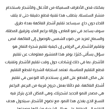
يمكنك قص الأطراف السميكة من الأدغال والأشجار باستخدام
منشار السلسلة. يتطلب هذا تقنية قطع دقيقة حتى لا يتلف
اللحاء دون داع. سيساعد تقليم أشجار الفاكهة بعدة طرق.
سوف يساعد في نمو الماص، وإزالة براعم الماء، وترقيق المظلة،
والسماح لمزيد من ضوء الشمس بالوصول إلى الفاكهة.
قص
وتقليم الأشجار في الرياض
إن كيفية تقليم شجرة التفاح هو
سؤال يسألني كثيرًا. يوفر هذا المنشور معلومات عن تقليم
الأشجار، بما في ذلك إرشادات حول وقت تقليم الأشجار وتقنيات
قطع التقليم المناسبة. تعتمد استجابة الشجرة لقطع التقليم
على مكان القطع على الفرع. يستخدم كلا النوعين في تقليم
أشجار الفاكهة. قم دائمًا بعمل جروح قريبة من البرعم. البراعم
هي مصدر النمو الجديد لشجرتك، وهي المكان الذي يتركز فيه
النسغ الذي يغذي هذا النمو. مع نضوج الأشجار، سيتحول هدف
التقليم إلى الحفاظ على هيكل الشجرة وشكلها وصحتها