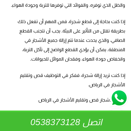
والظل الذي توفره، والفوائد التي توفرها للتربة وجودة الهواء.
إذا كنت بحاجة إلى قطع شجرة، فمن المهم أن تفعل ذلك
بطريقة تقلل من التأثير على البيئة. يجب أن تتجنب القطع
الصافي، والذي يحدث عندما تتم إزالة جميع الأشجار في
المنطقة. يمكن أن يؤدي القطع الواضح إلى تآكل التربة،
وانخفاض جودة الهواء، وفقدان الموائل للحيوانات.
إذا كنت تريد إزالة شجرة، ففكر في التوظيف قص وتقليم
الأشجار في الرياض.
تقليم الاشجار قص وتقليم الأشجار في الرياض
تقليم أشجارك بانتظام يبقيها قوية وصحية. من المهم تقليم
اتصل 0538373128
وتشكيل أشجارك للحفاظ على مظهرها الجيد ومنعها من النمو