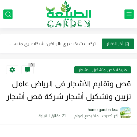
تنسيق الجلسات الخارجية في الرياض: اتجاهات وتصميمات جديدة لمنزلك
تصميم مظلات حدائق خارجية للمنازل تصميم أشكال مظلات حدائق بالرياض
تركيب شبكات ري بالرياض: شبكات ري مناسبة لحدائق المنازل بالرياض
مظلات حدائق رخيصة في الرياض تركيب مظلات حدائق حديدية: الحلول...
أخر الاخبار
تركيب جهاز رذاذ وضباب مهندسون محترفين لضمان التركيب بشكل احترافي
0
تركيب مظلات أسطح المنازل بالرياض: إبداع وتنوع يضفيان لمسة فريدة...
طريقة قص وتشكيل الاشجار
نحن أفضل شركة لتوريد العشب الصناعي الجداري في الرياض بأقل...
قص وتقليم الأشجار في الرياض عامل
شركة تنسيق حدائق بالرياض شركة رائدة في مجالها وتتميز بالاحترافية...
تزيين وتشكيل أشجار شركة قص أشجار
تركيب مظلات خارجية بالرياض: خيارات متنوعة تناسب كافة الأذواق
home garden ksa
اخر تحديث :
منذ بضع اعوام
21 دقائق للقراءة
تصميم حديقة مثالية في منزلك بالرياض تنسيق النباتات والزهور في...