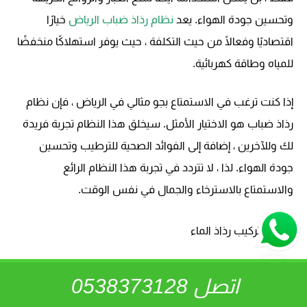
وتحسين جودة الهواء. يعد
نظام رذاذ ضباب الرياض
خيارًا
اقتصاديًا وفعالًا من حيث التكلفة ، حيث يوفر استهلاكًا منخفضًا
للمياه وطاقة كهربائية.
إذا كنت ترغب في الاستمتاع بجو مثالي في الرياض ، فإن نظام
رذاذ ضباب هو الاختيار الأمثل. سيخلق هذا النظام تجربة فريدة
لك وللآخرين ، إضافة إلى الفوائد الصحية للترطيب وتحسين
جودة الهواء. لذا ، لا تتردد في تجربة هذا النظام الرائع
والاستمتاع بالاسترخاء والجمال في نفس الوقت.
طريقة تركيب رذاذ الماء
لتجربة جو أكثر انتعاشًا وتجديدًا في الرياض الحارة، يمكنك تركيب
اتصل 0538373128
رذاذ الماء في حديقتك أو فنائك. هنا طريقة بسيطة لتركيب رذاذ